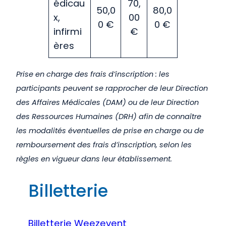
édicau
70,
50,0
80,0
x,
00
0 €
0 €
infirmi
€
ères
Prise en charge des frais d’inscription : les
participants peuvent se rapprocher de leur Direction
des Affaires Médicales (DAM) ou de leur Direction
des Ressources Humaines (DRH) afin de connaître
les modalités éventuelles de prise en charge ou de
remboursement des frais d’inscription, selon les
règles en vigueur dans leur établissement.
Billetterie
Billetterie Weezevent