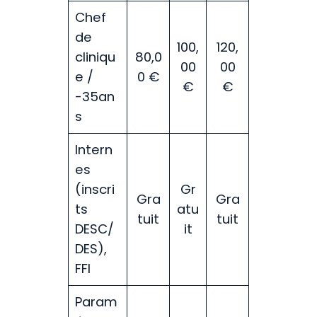
Chef
de
100,
120,
cliniqu
80,0
00
00
e /
0 €
€
€
-35an
s
Intern
es
(inscri
Gr
Gra
Gra
ts
atu
tuit
tuit
DESC/
it
DES),
FFI
Param