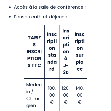
Accès à la salle de conférence ;
Pauses café et déjeuner.
Ins
Insc
Insc
TARIF
cri
ripti
ripti
S
pti
on
on
INSCRI
on
sta
sur
PTION
à
nda
pla
S TTC
J-
rd
ce
30
Médec
100,
120,
140,
in /
00
00
00
Chirur
€
€
€
gien